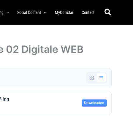
Zoeken
ing
Social Content
MyCollistar
Contact
 02 Digitale WEB
.jpg
Downloaden