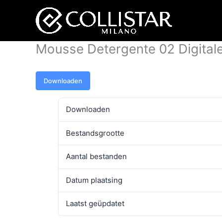
Ga
naar
de
inhoud
Mousse Detergente 02 Digita
Downloaden
Downloaden
Bestandsgrootte
Aantal bestanden
Datum plaatsing
Laatst geüpdatet