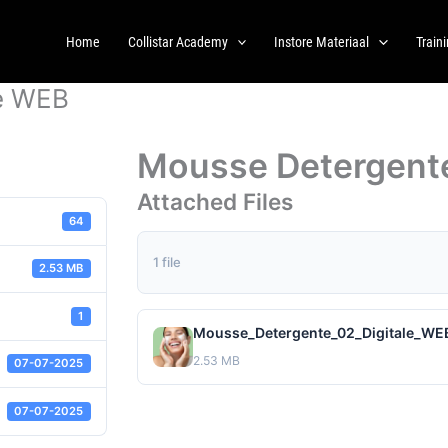
Home
Collistar Academy
Instore Materiaal
Train
le WEB
Mousse Detergente
Attached Files
64
1 file
2.53 MB
1
Mousse_Detergente_02_Digitale_WEB
2.53 MB
07-07-2025
07-07-2025