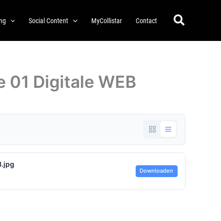
Zoeken
ing
Social Content
MyCollistar
Contact
 01 Digitale WEB
.jpg
Downloaden