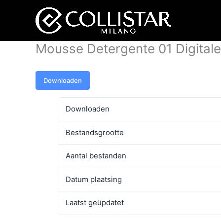
Ga
naar
de
inhoud
Mousse Detergente 01 Digital
Downloaden
Downloaden
Bestandsgrootte
Aantal bestanden
Datum plaatsing
Laatst geüpdatet