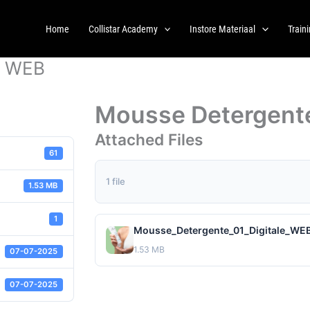
Home
Collistar Academy
Instore Materiaal
Train
e WEB
Mousse Detergente
Attached Files
61
1 file
1.53 MB
1
Mousse_Detergente_01_Digitale_WEB
1.53 MB
07-07-2025
07-07-2025