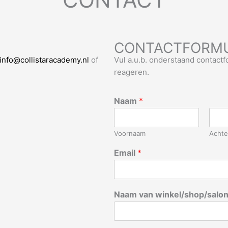
CONTACTFORMU
info@collistaracademy.nl
of
Vul a.u.b. onderstaand contactf
reageren.
Naam
*
Voornaam
Acht
Email
*
Naam van winkel/shop/salo