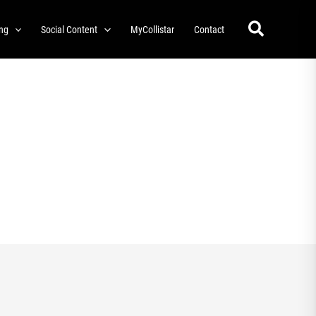
Zoeken
ing
Social Content
MyCollistar
Contact