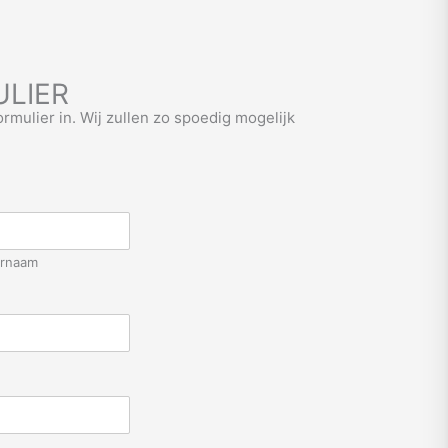
LIER
ormulier in. Wij zullen zo spoedig mogelijk
ernaam
n