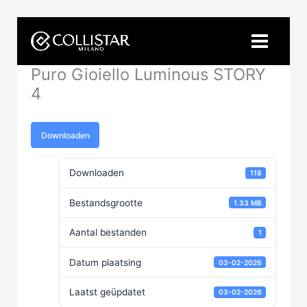
Ga
naar
de
inhoud
Puro Gioiello Luminous STORY
4
Downloaden
Downloaden
118
Bestandsgrootte
1.33 MB
Aantal bestanden
1
Datum plaatsing
03-02-2026
Laatst geüpdatet
03-02-2026