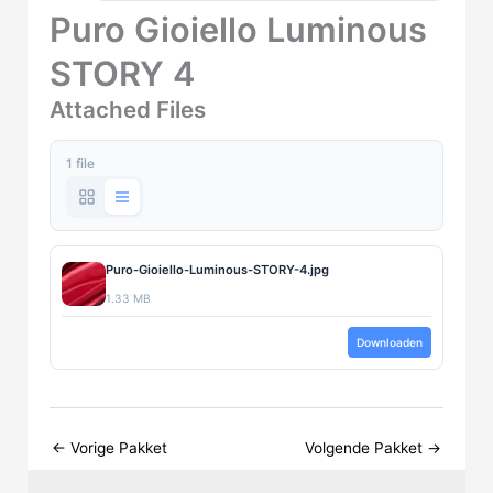
Puro Gioiello Luminous
STORY 4
Attached Files
1 file
Puro-Gioiello-Luminous-STORY-4.jpg
1.33 MB
Downloaden
←
Vorige Pakket
Volgende Pakket
→