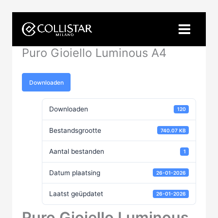
Ga
naar
de
inhoud
Puro Gioiello Luminous A4
Downloaden
Downloaden
120
Bestandsgrootte
740.07 KB
Aantal bestanden
1
Datum plaatsing
26-01-2026
Laatst geüpdatet
26-01-2026
Puro Gioiello Luminous