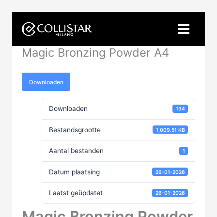
Ga
naar
de
inhoud
Magic Bronzing Powder A4
Downloaden
Downloaden
134
Bestandsgrootte
1,009.51 KB
Aantal bestanden
1
Datum plaatsing
26-01-2026
Laatst geüpdatet
26-01-2026
Magic Bronzing Powder