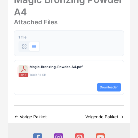
A4
Attached Files
1 file
Magic-Bronzing-Powder-A4.pdf
1009.51 KB
Downloaden
←
Vorige Pakket
Volgende Pakket
→