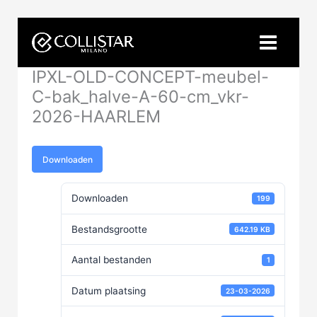
Ga
naar
de
inhoud
IPXL-OLD-CONCEPT-meubel-
C-bak_halve-A-60-cm_vkr-
2026-HAARLEM
Downloaden
Downloaden
199
Bestandsgrootte
642.19 KB
Aantal bestanden
1
Datum plaatsing
23-03-2026