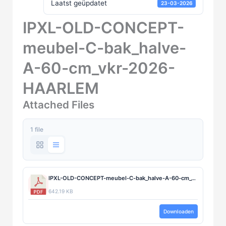
Laatst geüpdatet
23-03-2026
IPXL-OLD-CONCEPT-
meubel-C-bak_halve-
A-60-cm_vkr-2026-
HAARLEM
Attached Files
1 file
IPXL-OLD-CONCEPT-meubel-C-bak_halve-A-60-cm_vkr-2026-HAARLEM.pdf
642.19 KB
Downloaden