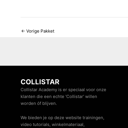
←
Vorige Pakket
COLLISTAR
Collistar Academy is er speciaal voor onze
klanten die een echte 'Collistar' willen
worden óf blijven.
We bieden je op deze website trainingen,
video tutorials, winkelmateriaal,