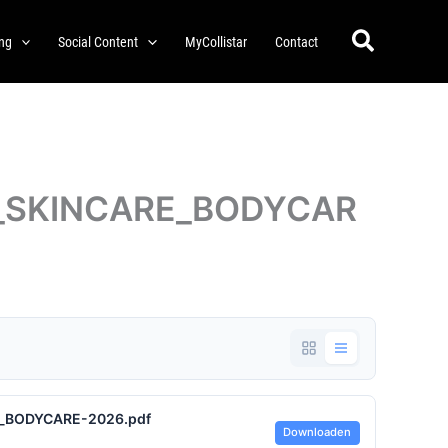
Zoeken
ing
Social Content
MyCollistar
Contact
_SKINCARE_BODYCAR
_BODYCARE-2026.pdf
Downloaden