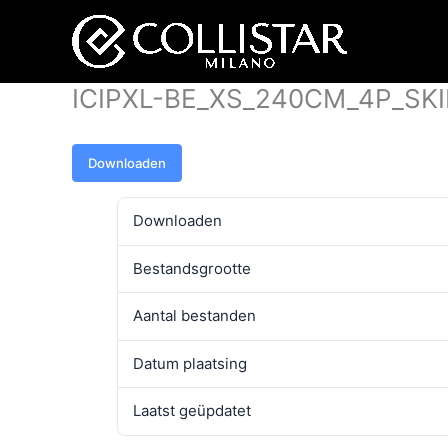
Ga
naar
de
inhoud
ICIPXL-BE_XS_240CM_4P_S
Downloaden
Downloaden
Bestandsgrootte
Aantal bestanden
Datum plaatsing
Laatst geüpdatet