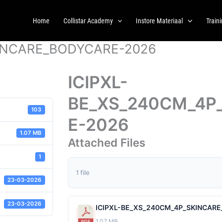
Home
Collistar Academy
Instore Materiaal
Train
KINCARE_BODYCARE-2026
ICIPXL-
BE_XS_240CM_4P
103
E-2026
1.07 MB
Attached Files
1
1 file
23-03-2026
23-03-2026
ICIPXL-BE_XS_240CM_4P_SKINCARE
1.07 MB