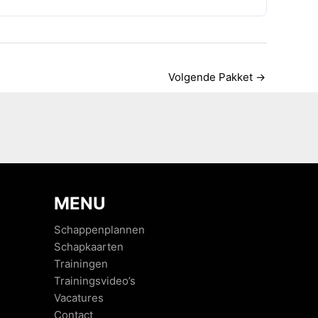
Volgende Pakket
→
MENU
Schappenplannen
Schapkaarten
Trainingen
Trainingsvideo’s
Vacatures
Contact