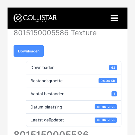
Ga
naar
de
inhoud
8015150005586 Texture
Downloaden
Downloaden
62
Bestandsgrootte
94.04 KB
Aantal bestanden
1
Datum plaatsing
16-06-2025
Laatst geüpdatet
16-06-2025
8015150005586