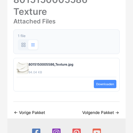
Texture
Attached Files
1 file
8015150005586_Texture.jpg
94.04 KB
Downloaden
←
Vorige Pakket
Volgende Pakket
→